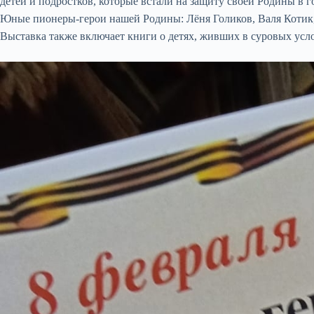
детей и подростков, которые встали на защиту своей Родины в
Юные пионеры-герои нашей Родины: Лёня Голиков, Валя Котик,
Выставка также включает книги о детях, живших в суровых услов