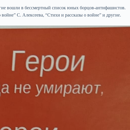
угие вошли в бессмертный список юных борцов-антифашистов.
 войне” С. Алексеева, “Стихи и рассказы о войне” и другие.