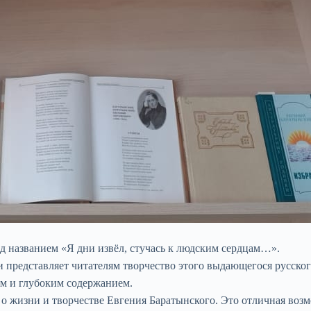
д названием «Я дни извёл, стучась к людским сердцам…».
представляет читателям творчество этого выдающегося русского
ем и глубоким содержанием.
о жизни и творчестве Евгения Баратынского. Это отличная воз