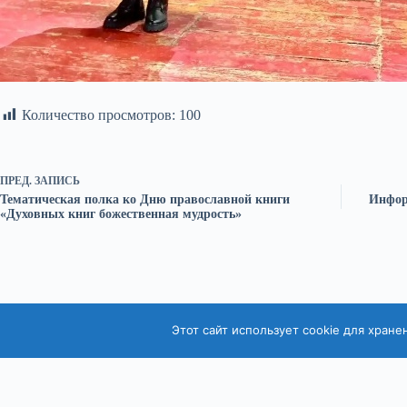
Количество просмотров:
100
ПРЕД.
ЗАПИСЬ
Тематическая полка ко Дню православной книги
Инфор
«Духовных книг божественная мудрость»
Этот сайт использует cookie для хране
© ТОГБУК «Тамбовская областная универсальная научная библио
Copyright © 2026 - Оформление разработал
CreativeThemes
Вход для персонала